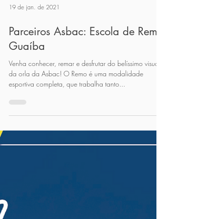
19 de jan. de 2021
Parceiros Asbac: Escola de Remo
Guaíba
Venha conhecer, remar e desfrutar do belíssimo visual
da orla da Asbac! O Remo é uma modalidade
esportiva completa, que trabalha tanto...