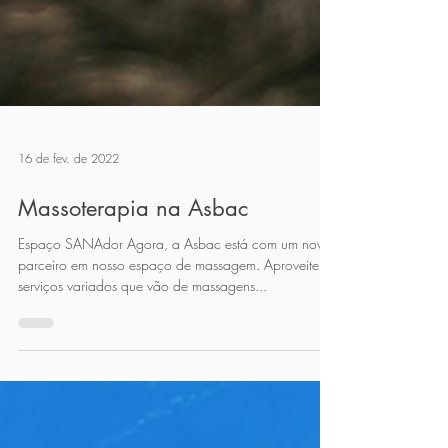
16 de fev. de 2022
Massoterapia na Asbac
Espaço SANAdor Agora, a Asbac está com um novo
parceiro em nosso espaço de massagem. Aproveite
serviços variados que vão de massagens...