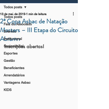
Todos posts
13 de mai. de 2019
1 min de leitura
Todos posts
2ª Copa Asbac de Natação
Fala do Associado
Masters – III Etapa do Circuito
Eventos
Abramn
Institucional
Inscrições abertas!
Sociocultural
Esportes
Gestão
Beneficientes
Arrendatários
Vantagens Asbac
KIDS