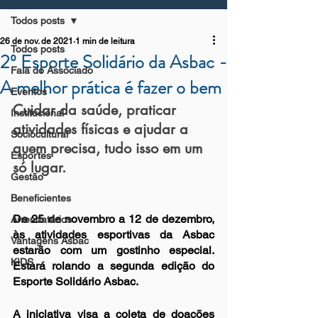
Todos posts
26 de nov. de 2021
1 min de leitura
Todos posts
2º Esporte Solidário da Asbac -
Fala do Associado
A melhor prática é fazer o bem
Eventos
Cuidar da saúde, praticar 
Institucional
atividades físicas e ajudar a 
Sociocultural
quem precisa, tudo isso em um 
Esportes
só lugar.
Gestão
Beneficientes
De 25 de novembro a 12 de dezembro, 
Arrendatários
às atividades esportivas da Asbac 
Vantagens Asbac
estarão com um gostinho especial. 
KIDS
Estará rolando a segunda edição do 
Esporte Solidário Asbac. 
A iniciativa visa a coleta de doações 