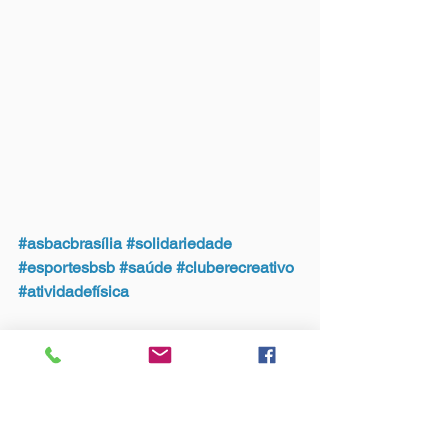
#asbacbrasília
#solidariedade
#esportesbsb
#saúde
#cluberecreativo
#atividadefísica
Esportes