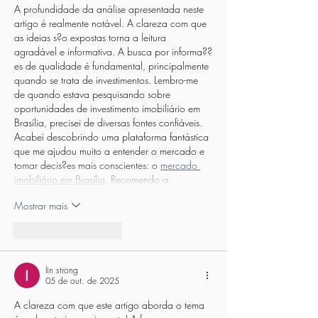
A profundidade da análise apresentada neste 
artigo é realmente notável. A clareza com que 
as ideias s?o expostas torna a leitura 
agradável e informativa. A busca por informa??
es de qualidade é fundamental, principalmente 
quando se trata de investimentos. Lembro-me 
de quando estava pesquisando sobre 
oportunidades de investimento imobiliário em 
Brasília, precisei de diversas fontes confiáveis. 
Acabei descobrindo uma plataforma fantástica 
que me ajudou muito a entender o mercado e 
tomar decis?es mais conscientes: o 
mercado 
imobiliário em Brasília
. Recomendo a…
Mostrar mais
Curtir
Responder
lin strong
05 de out. de 2025
A clareza com que este artigo aborda o tema 