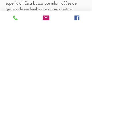
superficial. Essa busca por informa??es de 
qualidade me lembra de quando estava 
tentando entender melhor as nuances dos 
jogos online. A princípio, me senti um pouco 
perdido, com tantas op??es e regras diferentes. 
Foi aí que comecei a procurar recursos 
confiáveis para me guiar. Felizmente, descobri 
uma plataforma que me ajudou muito a 
organizar minhas ideias e aprender no meu 
próprio…
Mostrar mais
Curtir
Responder
lin strong
05 de out. de 2025
A profundidade da análise apresentada neste 
artigo é realmente impressionante. é 
revigorante encontrar conteúdo que n?o 
apenas informa, mas também provoca reflex?
o. Em um mundo onde a informa??o superficial 