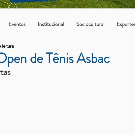
Eventos
Institucional
Sociocultural
Esporte
 leitura
os
Vantagens Asbac
KIDS
Open de Tênis Asbac
rtas