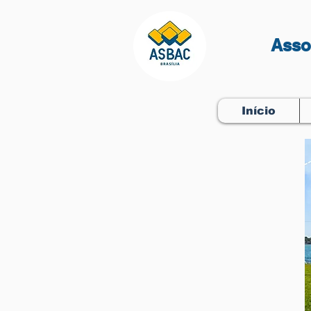
Asso
Início