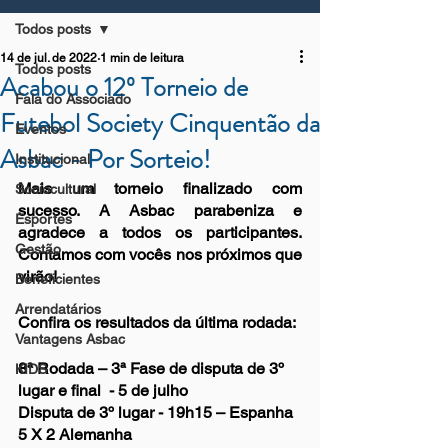
Todos posts
14 de jul. de 2022
1 min de leitura
Todos posts
Acabou o 12º Torneio de
Fala do Associado
Futebol Society Cinquentão da
Eventos
Asbac - Por Sorteio!
Institucional
Mais um torneio finalizado com 
Sociocultural
sucesso. A Asbac parabeniza e 
Esportes
agradece a todos os participantes. 
Gestão
Contamos com vocês nos próximos que 
virão! 
Beneficientes
Arrendatários
Confira os resultados da última rodada:
Vantagens Asbac
8ª Rodada – 3ª Fase de disputa de 3º 
KIDS
lugar e final  - 5 de julho
Disputa de 3º lugar - 19h15 – Espanha 
5 X 2 Alemanha 