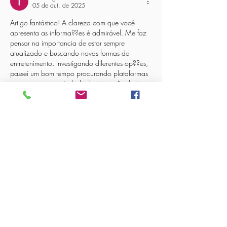
05 de out. de 2025
Artigo fantástico! A clareza com que você 
apresenta as informa??es é admirável. Me faz 
pensar na importancia de estar sempre 
atualizado e buscando novas formas de 
entretenimento. Investigando diferentes op??es, 
passei um bom tempo procurando plataformas 
seguras e com variedade de jogos. Acabei 
descobrindo um excelente recurso que 
compartilho aqui: o 
melhor casino online
. Tem 
sido uma experiência muito positiva.
Curtir
Responder
lin strong
05 de out. de 2025
Parabéns pelo artigo! A clareza com que as 
ideias s?o apresentadas é realmente 
impressionante. Em um mundo onde a 
informa??o de qualidade é cada vez mais 
valiosa, encontrar conteúdos bem estruturados 