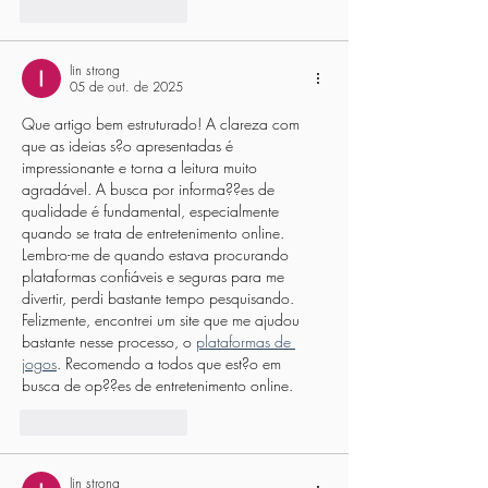
Curtir
Responder
lin strong
05 de out. de 2025
Que artigo bem estruturado! A clareza com 
que as ideias s?o apresentadas é 
impressionante e torna a leitura muito 
agradável. A busca por informa??es de 
qualidade é fundamental, especialmente 
quando se trata de entretenimento online. 
Lembro-me de quando estava procurando 
plataformas confiáveis e seguras para me 
divertir, perdi bastante tempo pesquisando. 
Felizmente, encontrei um site que me ajudou 
bastante nesse processo, o 
plataformas de 
jogos
. Recomendo a todos que est?o em 
busca de op??es de entretenimento online.
Curtir
Responder
lin strong