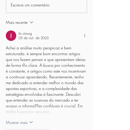
Escreva um comentário
15º Torneio de Futebol
Torneio Interno de
Society Cinquentão da Asbac
Asbac - 8ª Edição
Mais recente
lin strong
05 de out. de 2025
Achei a análise muito perspicaz e bem 
estruturada. é sempre bom encontrar artigos 
que nos fazem pensar e que apresentam ideias 
de forma t?o clara. A busca por conhecimento 
é constante, e artigos como este nos incentivam 
a continuar aprendendo. Recentemente, tenho 
me dedicado a entender melhor o mundo das 
apostas esportivas, e a complexidade das 
estratégias envolvidas é fascinante. Descobri 
que entender as nuances do mercado e ter 
acesso a informa??es confiáveis é crucial. Em 
minha busca por recursos,…
Mostrar mais