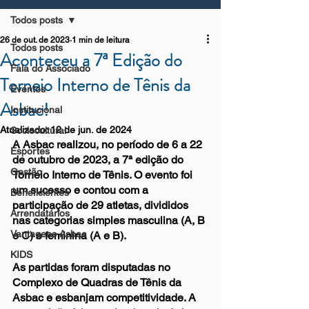
Todos posts
26 de out. de 2023
1 min de leitura
Todos posts
Aconteceu a 7ª Edição do
Fala do Associado
Torneio Interno de Tênis da
Eventos
Asbac!
Institucional
Atualizado:
12 de jun. de 2024
Sociocultural
A Asbac realizou, no período de 6 a 22 
Esportes
de outubro de 2023, a 7ª edição do 
Gestão
Torneio Interno de Tênis. O evento foi 
um sucesso e contou com a 
Beneficientes
participação de 29 atletas, divididos 
Arrendatários
nas categorias simples masculina (A, B 
Vantagens Asbac
e C) e feminina (A e B).
KIDS
As partidas foram disputadas no 
Complexo de Quadras de Tênis da 
Asbac e esbanjam competitividade. A 