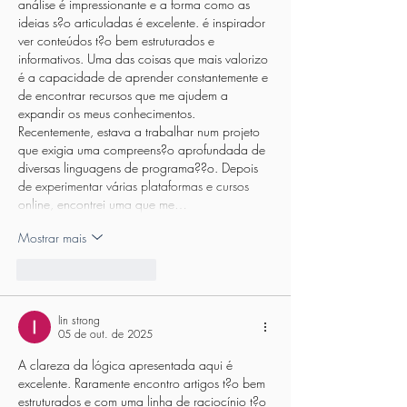
análise é impressionante e a forma como as 
ideias s?o articuladas é excelente. é inspirador 
ver conteúdos t?o bem estruturados e 
informativos. Uma das coisas que mais valorizo 
é a capacidade de aprender constantemente e 
de encontrar recursos que me ajudem a 
expandir os meus conhecimentos. 
Recentemente, estava a trabalhar num projeto 
que exigia uma compreens?o aprofundada de 
diversas linguagens de programa??o. Depois 
de experimentar várias plataformas e cursos 
online, encontrei uma que me…
Mostrar mais
Curtir
Responder
lin strong
05 de out. de 2025
A clareza da lógica apresentada aqui é 
excelente. Raramente encontro artigos t?o bem 
estruturados e com uma linha de raciocínio t?o 