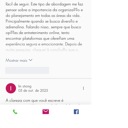
fácil de seguir. Este tipo de abordagem me faz 
pensar sobre a importancia da organiza??o e 
do planejamento em todas as áreas da vida. 
Principalmente quando se busca divers?o e 
adrenalina. Falando nisso, sempre que busco 
op??es de entretenimento online, tento 
encontrar plataformas que ofere?am uma 
experiência segura e emocionante. Depois de 
muita pesquisa, cheguei à conclus?o que o…
Mostrar mais
Curtir
Responder
lin strong
05 de out. de 2025
A clareza com que você escreve é 
impressionante! Um conteúdo bem elaborado 
faz toda a diferen?a na hora de absorver 
novas informa??es. Acredito que a busca 
constante por conhecimento seja fundamental 