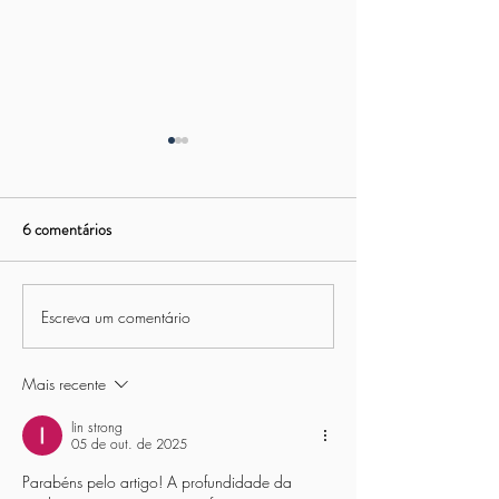
6 comentários
Escreva um comentário
15º Torneio de Futebol
Torneio Interno de
Society Cinquentão da Asbac
Asbac - 8ª Edição
Mais recente
lin strong
05 de out. de 2025
Parabéns pelo artigo! A profundidade da 