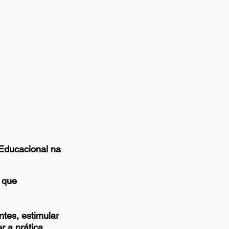
Educacional na 
 que 
tes, estimular 
r a prática 