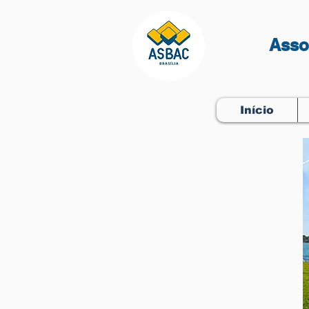
Asso
Início