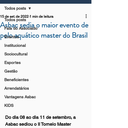
Todos posts
15 de set. de 2022
1 min de leitura
Todos posts
Asbac sedia o maior evento de
Fala do Associado
polo aquático master do Brasil
Eventos
Institucional
Sociocultural
Esportes
Gestão
Beneficientes
Arrendatários
Vantagens Asbac
KIDS
Do dia 08 ao dia 11 de setembro, a 
Asbac sediou o II Torneio Master 