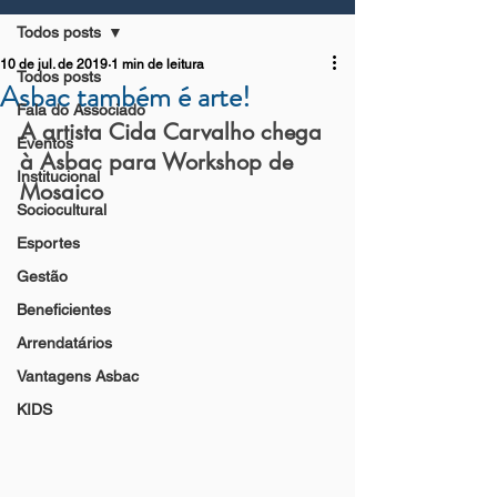
Todos posts
10 de jul. de 2019
1 min de leitura
Todos posts
Asbac também é arte!
Fala do Associado
A artista Cida Carvalho chega 
Eventos
à Asbac para Workshop de 
Institucional
Mosaico
Sociocultural
Esportes
Gestão
Beneficientes
Arrendatários
Vantagens Asbac
KIDS