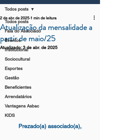
Todos posts
2 de abr. de 2025
1 min de leitura
Todos posts
Atualização da mensalidade a
Fala do Associado
partir de maio/25
Eventos
Atualizado:
3 de abr. de 2025
Institucional
Sociocultural
Esportes
Gestão
Beneficientes
Arrendatários
Vantagens Asbac
KIDS
Prezado(a) associado(a),