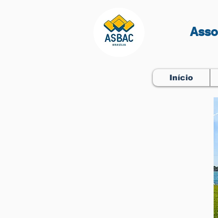
Asso
Início