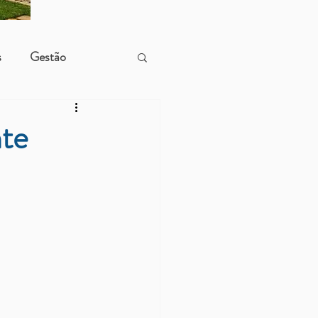
s
Gestão
nte