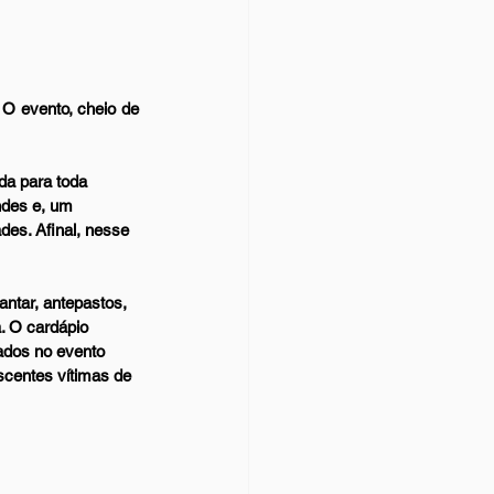
 O evento, cheio de 
da para toda 
ndes e, um 
es. Afinal, nesse 
antar, antepastos, 
. O cardápio 
ados no evento 
scentes vítimas de 