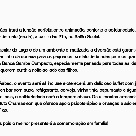
es trará a junção perfeita entre animação, conforto e solidariedade.
 de maio (sexta), a partir das 21h, no Salão Social.
cular do Lago e de um ambiente climatizado, a diversão está garanti
cantinho da soneca para os pequenos, sorteio de brindes para os gra
a Banda Samba Compacto, especialmente pensado para todas as idad
uerem curtir a noite ao lado dos filhos.
Asbac, o evento será all incluse e oferecerá um delicioso buffet com j
n bar com suco, refrigerante, cerveja, vinho tinto, espumante e água
l pois, a solidariedade será o tempero chave. Os alimentos arrecad
ituto Chamaeleon que oferece apoio psicoterápico a crianças e adole
lias.
s pois o melhor presente é a comemoração em família!