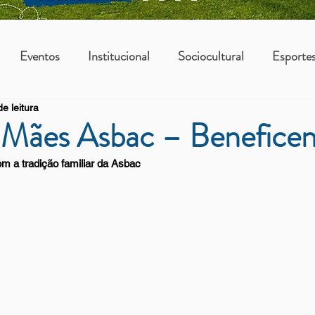
Eventos
Institucional
Sociocultural
Esporte
e leitura
os
Vantagens Asbac
KIDS
s Mães Asbac – Benefice
 a tradição familiar da Asbac