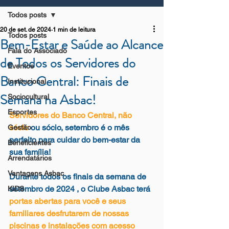
Todos posts
20 de set. de 2024
1 min de leitura
Todos posts
Bem-Estar e Saúde ao Alcance
Fala do Associado
de Todos os Servidores do
Eventos
Banco Central: Finais de
Institucional
Semana na Asbac!
Sociocultural
Esportes
Servidores do Banco Central, não 
sócio
 ou sócio, setembro é o mês 
Gestão
perfeito para cuidar do bem-estar da 
Beneficientes
sua família!
Arrendatários
Vantagens Asbac
Durante todos os finais da semana de 
setembro de 2024
 , o 
Clube Asbac
 terá 
KIDS
portas abertas para você e seus 
familiares desfrutarem de nossas 
piscinas e instalações com 
acesso 