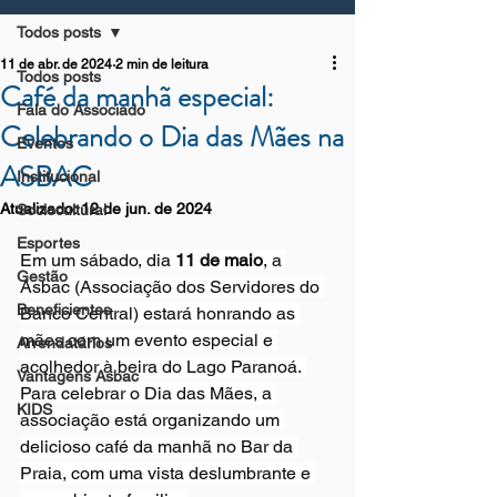
Todos posts
11 de abr. de 2024
2 min de leitura
Todos posts
Café da manhã especial:
Fala do Associado
Celebrando o Dia das Mães na
Eventos
ASBAC
Institucional
Atualizado:
12 de jun. de 2024
Sociocultural
Esportes
Em um sábado, dia 
11 de maio
, a 
Gestão
Asbac (Associação dos Servidores do 
Beneficientes
Banco Central) estará honrando as 
mães com um evento especial e 
Arrendatários
acolhedor à beira do Lago Paranoá. 
Vantagens Asbac
Para celebrar o Dia das Mães, a 
KIDS
associação está organizando um 
delicioso café da manhã no Bar da 
Praia, com uma vista deslumbrante e 