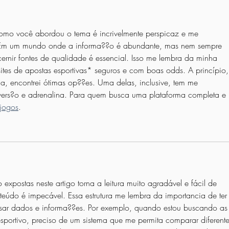
como você abordou o tema é incrivelmente perspicaz e me 
s. Em um mundo onde a informa??o é abundante, mas nem sempre 
ernir fontes de qualidade é essencial. Isso me lembra da minha 
tes de apostas esportivas* seguros e com boas odds. A princípio, 
a, encontrei ótimas op??es. Uma delas, inclusive, tem me 
ers?o e adrenalina. Para quem busca uma plataforma completa e 
jogos
.
expostas neste artigo torna a leitura muito agradável e fácil de 
eúdo é impecável. Essa estrutura me lembra da importancia de ter
lisar dados e informa??es. Por exemplo, quando estou buscando as
portivo, preciso de um sistema que me permita comparar diferente