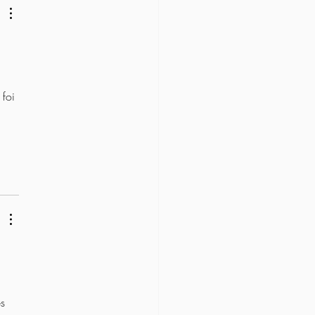
foi 
 
 
s 