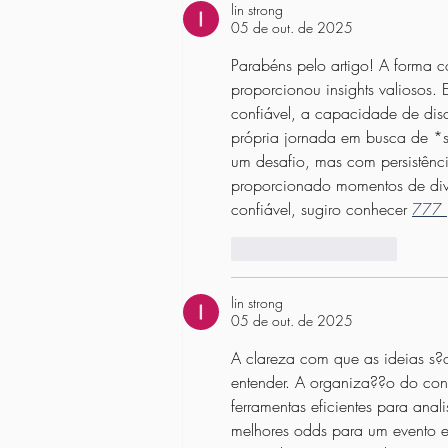
lin strong
05 de out. de 2025
Parabéns pelo artigo! A forma 
proporcionou insights valioso
confiável, a capacidade de disc
própria jornada em busca de *si
um desafio, mas com persistênci
proporcionado momentos de div
confiável, sugiro conhecer 
777 
Curtir
Responder
lin strong
05 de out. de 2025
A clareza com que as ideias s?o 
entender. A organiza??o do cont
ferramentas eficientes para ana
melhores odds para um evento es