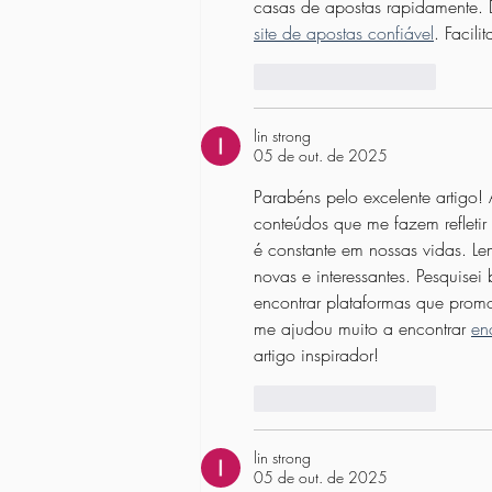
casas de apostas rapidamente. D
site de apostas confiável
. Facili
Curtir
Responder
lin strong
05 de out. de 2025
Parabéns pelo excelente artigo!
conteúdos que me fazem refletir
é constante em nossas vidas. 
novas e interessantes. Pesquise
encontrar plataformas que pro
me ajudou muito a encontrar 
en
artigo inspirador!
Curtir
Responder
lin strong
05 de out. de 2025