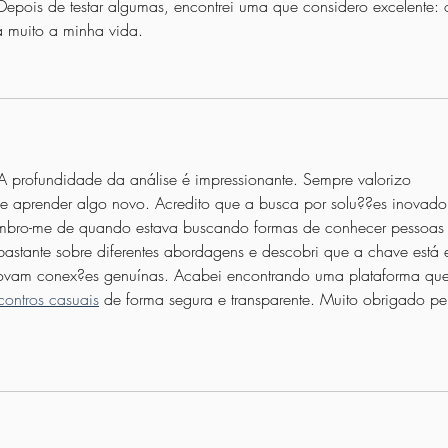
epois de testar algumas, encontrei uma que considero excelente: 
ta muito a minha vida.
 A profundidade da análise é impressionante. Sempre valorizo 
 e aprender algo novo. Acredito que a busca por solu??es inovado
Lembro-me de quando estava buscando formas de conhecer pessoas
i bastante sobre diferentes abordagens e descobri que a chave está
movam conex?es genuínas. Acabei encontrando uma plataforma que
contros casuais
 de forma segura e transparente. Muito obrigado pe