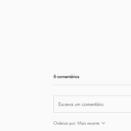
6 comentários
Escreva um comentário
Projeto Vamos Remar na Asbac
Ordenar por:
Mais recente