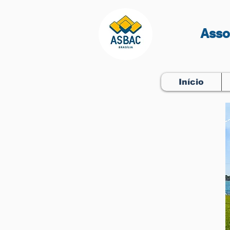
Asso
Início