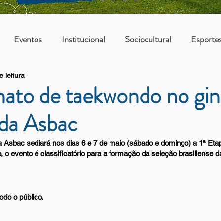
Eventos
Institucional
Sociocultural
Esporte
e leitura
os
Vantagens Asbac
KIDS
to de taekwondo no gin
 da Asbac
a Asbac sediará nos dias 6 e 7 de maio (sábado e domingo) a 1ª Et
, o evento é classificatório para a formação da seleção brasiliense 
odo o público. 