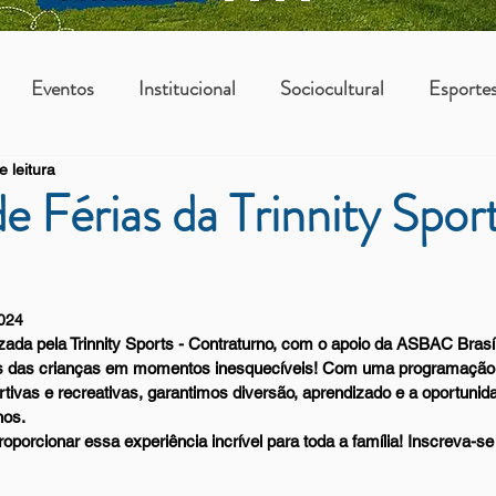
Eventos
Institucional
Sociocultural
Esporte
e leitura
os
Vantagens Asbac
KIDS
e Férias da Trinnity Spor
2024
lizada pela Trinnity Sports - Contraturno, com o apoio da ASBAC Brasí
ias das crianças em momentos inesquecíveis! Com uma programação 
ortivas e recreativas, garantimos diversão, aprendizado e a oportuni
nos.
porcionar essa experiência incrível para toda a família! Inscreva-se 