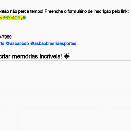
ntão não perca tempo! Preencha o formulário de inscrição pelo link: 
A6vB6Yr4CYyt5
9-7989
rts
@asbacbsb
@asbacbrasiliaesportes
iar memórias incríveis!
 🌟