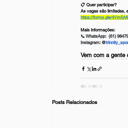
📋 
Quer participar?
As vagas são limitadas, e
https://forms.gle/4Vm5
Mais informações:
📞 
WhatsApp:
  (61) 9847
Instagram
: @
trinnity_spo
Vem com a gente cr
Posts Relacionados