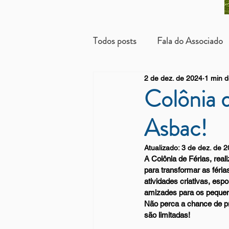
Todos posts
Fala do Associado
2 de dez. de 2024
1 min d
Beneficientes
Arrendatári
Colônia d
Asbac!
Atualizado:
3 de dez. de 
A 
Colônia de Férias
, rea
para transformar as fér
atividades criativas, esp
amizades para os peque
Não perca a chance de pro
são limitadas!