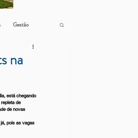
s
Gestão
ts na
lia, está chegando 
repleta de 
dade de novas 
já, pois as vagas 