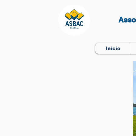
Asso
Início