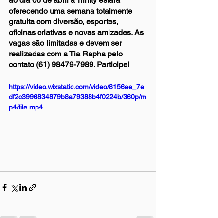
ao dia 06 de abril a Trinity estará 
oferecendo uma semana totalmente 
gratuita com diversão, esportes, 
oficinas criativas e novas amizades. As 
vagas são limitadas e devem ser 
realizadas com a Tia Rapha pelo 
contato (61) 98479-7989. Participe!
https://video.wixstatic.com/video/8156ae_7e
df2c3996834879b8a79388b4f0224b/360p/m
p4/file.mp4