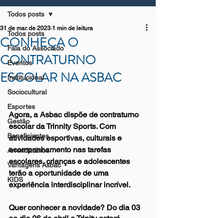
Todos posts
31 de mar. de 2023
1 min de leitura
Todos posts
CONHEÇA O
Fala do Associado
CONTRATURNO
Eventos
ESCOLAR NA ASBAC
Institucional
Sociocultural
Esportes
Agora, a Asbac dispõe de contraturno 
Gestão
escolar da Trinnity Sports. Com 
Beneficientes
atividades esportivas, culturais e 
acompanhamento nas tarefas 
Arrendatários
escolares, crianças e adolescentes 
Vantagens Asbac
terão a oportunidade de uma 
KIDS
experiência interdisciplinar incrível. 
Quer conhecer a novidade? Do dia 03 