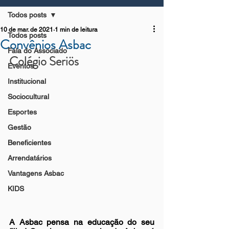
Todos posts
10 de mar. de 2021
1 min de leitura
Todos posts
Convênios Asbac
Fala do Associado
Colégio Seriös
Eventos
Institucional
Sociocultural
Esportes
Gestão
Beneficientes
Arrendatários
Vantagens Asbac
KIDS
A Asbac pensa na educação do seu 