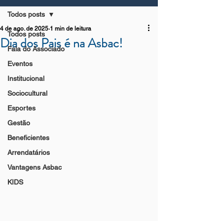
Todos posts
4 de ago. de 2025
1 min de leitura
Todos posts
Dia dos Pais é na Asbac!
Fala do Associado
Eventos
Institucional
Sociocultural
Esportes
Gestão
Beneficientes
Arrendatários
Vantagens Asbac
KIDS