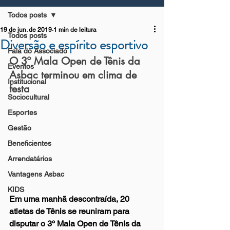
Todos posts
19 de jun. de 2019
1 min de leitura
Todos posts
Diversão e espírito esportivo
Fala do Associado
O 3º Mala Open de Tênis da 
Eventos
Asbac terminou em clima de 
Institucional
festa
Sociocultural
Esportes
Gestão
Beneficientes
Arrendatários
Vantagens Asbac
KIDS
Em uma manhã descontraída, 20 
atletas de Tênis se reuniram para 
disputar o 3º Mala Open de Tênis da 