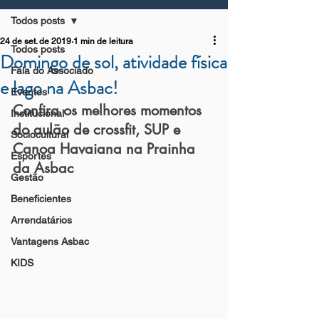
Todos posts
24 de set. de 2019
1 min de leitura
Todos posts
Domingo de sol, atividade física
Fala do Associado
e lago na Asbac!
Eventos
Confira os melhores momentos 
Institucional
do aulão de crossfit, SUP e 
Sociocultural
Canoa Havaiana na Prainha 
Esportes
da Asbac
Gestão
Beneficientes
Arrendatários
Vantagens Asbac
KIDS