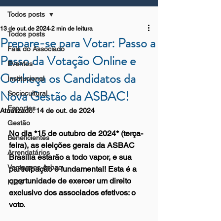
Todos posts
13 de out. de 2024
2 min de leitura
Todos posts
Prepare-se para Votar: Passo a
Fala do Associado
Passo da Votação Online e
Eventos
Conheça os Candidatos da
Institucional
Nova Gestão da ASBAC!
Sociocultural
Esportes
Atualizado:
14 de out. de 2024
Gestão
No dia *15 de outubro de 2024* (terça-
Beneficientes
feira), as eleições gerais da ASBAC 
Arrendatários
Brasília estarão a todo vapor, e sua 
Vantagens Asbac
participação é fundamental! Esta é a 
oportunidade de exercer um direito 
KIDS
exclusivo dos associados efetivos: o 
voto.