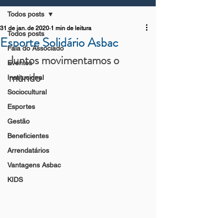
Todos posts
31 de jan. de 2020
1 min de leitura
Todos posts
Esporte Solidário Asbac
Fala do Associado
Juntos movimentamos o 
Eventos
mundo
Institucional
Sociocultural
Esportes
Gestão
Beneficientes
Arrendatários
Vantagens Asbac
KIDS