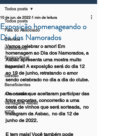
Todos posts
10 de jun. de 2022
1 min de leitura
Todos posts
Exposição homenageando o
Fala do Associado
Dia dos Namorados
Eventos
Vamos celebrar o amor! Em 
Institucional
homenagem ao Dia dos Namorados, a 
Sociocultural
Asbac apresenta uma mostra muito 
especial! A exposição será do dia 12 
Esportes
ao 19 de junho, retratando o amor 
Gestão
sendo celebrado no dia a dia do clube. 
Beneficientes
Os casais que aceitaram participar das 
Arrendatários
fotos expostas, concorrerão a uma 
Vantagens Asbac
cesta de vinhos que será sorteada,  no 
KIDS
instagram da Asbac,  no dia 12 de 
junho de 2022. 
E tem mais! Você também pode 