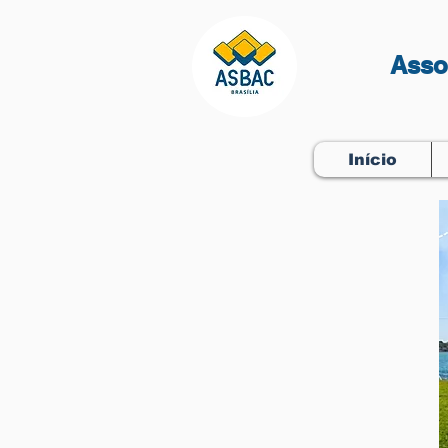
Asso
Início