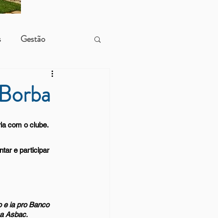
s
Gestão
 Borba
a com o clube. 
ar e participar 
o e ia pro Banco 
na Asbac.