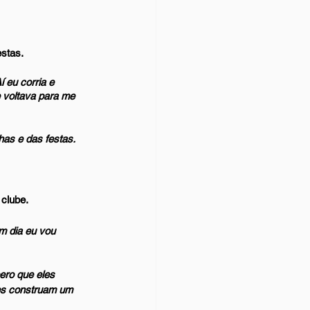
estas.
 eu corria e 
e voltava para me 
as e das festas.
clube. 
em dia eu vou 
ero que eles 
es construam um 