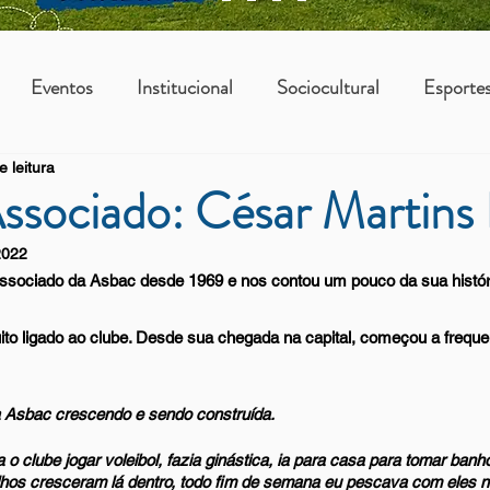
Eventos
Institucional
Sociocultural
Esporte
e leitura
os
Vantagens Asbac
KIDS
Associado: César Martins
2022
ssociado da Asbac desde 1969 e nos contou um pouco da sua históri
o ligado ao clube. Desde sua chegada na capital, começou a frequent
 a Asbac crescendo e sendo construída.
 o clube jogar voleibol, fazia ginástica, ia para casa para tomar banh
filhos cresceram lá dentro, todo fim de semana eu pescava com eles 