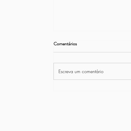
Comentários
Escreva um comentário
Fala do Associado: Newton
Passos Dias
CNPJ 02.314.982/0001-11
© 2024 Associação dos Servidores do Banco Centr