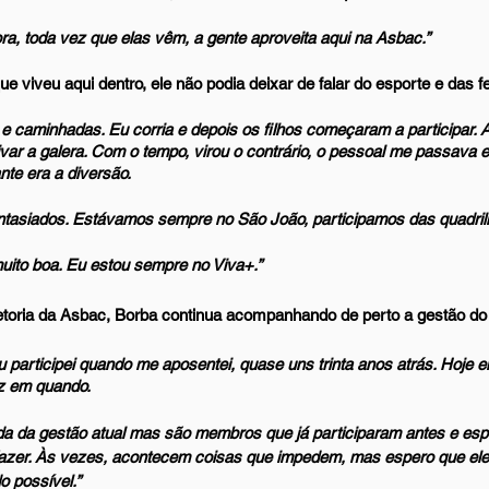
ra, toda vez que elas vêm, a gente aproveita aqui na Asbac.”
ue viveu aqui dentro, ele não podia deixar de falar do esporte e das f
 e caminhadas. Eu corria e depois os filhos começaram a participar. Aí
ivar a galera. Com o tempo, virou o contrário, o pessoal me passava 
nte era a diversão.
ntasiados. Estávamos sempre no São João, participamos das quadrilh
muito boa. Eu estou sempre no Viva+.”
iretoria da Asbac, Borba continua acompanhando de perto a gestão do 
 Eu participei quando me aposentei, quase uns trinta anos atrás. Hoje 
z em quando. 
da da gestão atual mas são membros que já participaram antes e esp
fazer. Às vezes, acontecem coisas que impedem, mas espero que el
o possível.”