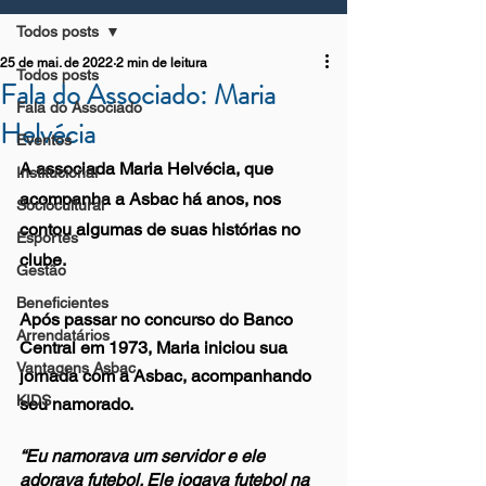
Todos posts
25 de mai. de 2022
2 min de leitura
Todos posts
Fala do Associado: Maria
Fala do Associado
Helvécia
Eventos
A associada Maria Helvécia, que 
Institucional
acompanha a Asbac há anos, nos 
Sociocultural
contou algumas de suas histórias no 
Esportes
clube.
Gestão
Beneficientes
Após passar no concurso do Banco 
Arrendatários
Central em 1973, Maria iniciou sua 
Vantagens Asbac
jornada com a Asbac, acompanhando 
KIDS
seu namorado.
“Eu namorava um servidor e ele 
adorava futebol. Ele jogava futebol na 