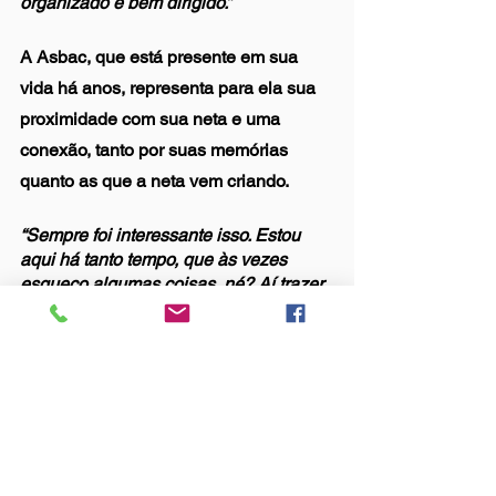
organizado e bem dirigido.”
A Asbac, que está presente em sua 
vida há anos, representa para ela sua 
proximidade com sua neta e uma 
conexão, tanto por suas memórias 
quanto as que a neta vem criando. 
“Sempre foi interessante isso. Estou 
aqui há tanto tempo, que às vezes 
esqueço algumas coisas, né? Aí trazer 
minha neta… ela vê tudo com tão bons 
olhos. Ela lembra dos aniversários que 
passou aqui. 
As memórias são tão boas. Isso pra 
mim é o significado de clube.”
Fala do Associado