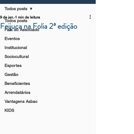
Todos posts
9 de jan.
1 min de leitura
Todos posts
Feijuca na Folia 2ª edição
Fala do Associado
Eventos
Institucional
Sociocultural
Esportes
Gestão
Beneficientes
Arrendatários
Vantagens Asbac
KIDS