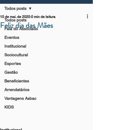
Todos posts
10 de mai. de 2020
0 min de leitura
Todos posts
Feliz dia das Mães
Fala do Associado
Eventos
Institucional
Sociocultural
Esportes
Gestão
Beneficientes
Arrendatários
Vantagens Asbac
KIDS