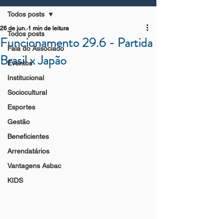
Todos posts
26 de jun.
1 min de leitura
Todos posts
Funcionamento 29.6 - Partida
Fala do Associado
Brasil x Japão
Eventos
Institucional
Sociocultural
Esportes
Gestão
Beneficientes
Arrendatários
Vantagens Asbac
KIDS