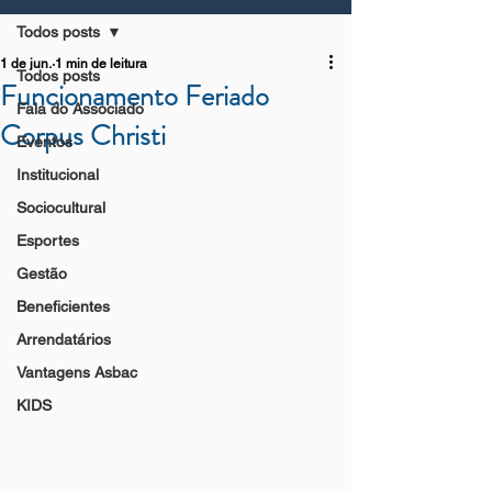
Todos posts
1 de jun.
1 min de leitura
Todos posts
Funcionamento Feriado
Fala do Associado
Corpus Christi
Eventos
Institucional
Sociocultural
Esportes
Gestão
Beneficientes
Arrendatários
Vantagens Asbac
KIDS