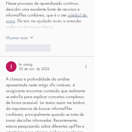
Nesse processo de aprendizado contínuo, 
descobri uma excelente fonte de recursos e 
informa??es confiáveis, que é o site 
voleibol de 
praia
. Ele tem me ajudado muito a entender 
melhor as técnicas e táticas…
Mostrar mais
Curtir
Responder
lin strong
05 de out. de 2025
A clareza e profundidade da análise 
apresentada neste artigo s?o notáveis. é 
revigorante encontrar conteúdo que realmente 
se esfor?a para explicar conceitos complexos 
de forma acessível. Ler textos assim me lembra 
da importancia de buscar informa??es 
confiáveis, principalmente quando se trata de 
tomar decis?es informadas. Recentemente, 
estava pesquisando sobre diferentes op??es e 
estratégias para otimizar minhas experiências 