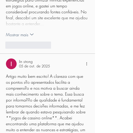
em jogos online, e gastei um tempo 
considerável procurando fontes confiáveis. No 
final, descobri um site excelente que me ajudou 
bastante a entender…
Mostrar mais
Curtir
Responder
lin strong
05 de out. de 2025
Artigo muito bem escrito! A clareza com que 
os pontos s?o apresentados facilita a 
compreens?o e nos motiva a buscar ainda 
mais conhecimento sobre o tema. Essa busca 
por informa??o de qualidade é fundamental 
para tomarmos decis?es informadas, e me fez 
lembrar de quando estava pesquisando sobre 
**jogos de cassino online**. Acabei 
encontrando uma plataforma que me ajudou 
muito a entender as nuances e estratégias, um 