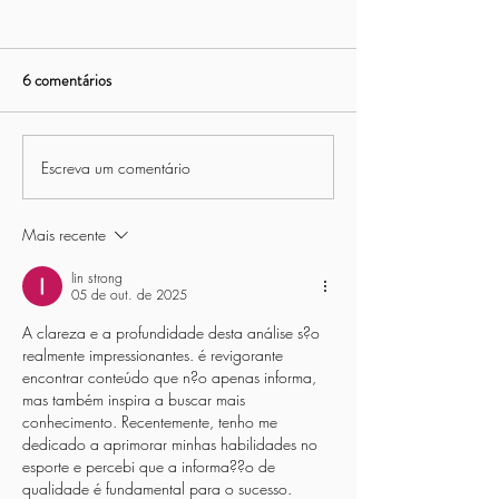
6 comentários
Escreva um comentário
15º Torneio de Futebol
Torneio Interno de
Society Cinquentão da Asbac
Asbac - 8ª Edição
Mais recente
lin strong
05 de out. de 2025
A clareza e a profundidade desta análise s?o 
realmente impressionantes. é revigorante 
encontrar conteúdo que n?o apenas informa, 
mas também inspira a buscar mais 
conhecimento. Recentemente, tenho me 
dedicado a aprimorar minhas habilidades no 
esporte e percebi que a informa??o de 
qualidade é fundamental para o sucesso. 