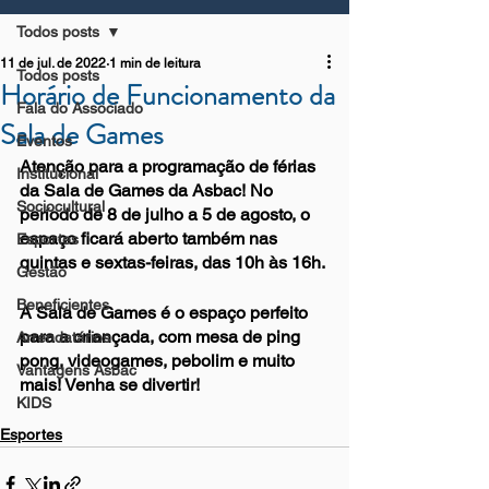
Todos posts
11 de jul. de 2022
1 min de leitura
Todos posts
Horário de Funcionamento da
Fala do Associado
Sala de Games
Eventos
Atenção para a programação de férias 
Institucional
da Sala de Games da Asbac! No 
Sociocultural
período de 8 de julho a 5 de agosto, o 
espaço ficará aberto também nas 
Esportes
quintas e sextas-feiras, das 10h às 16h. 
Gestão
Beneficientes
A Sala de Games é o espaço perfeito 
para a criançada, com mesa de ping 
Arrendatários
pong, videogames, pebolim e muito 
Vantagens Asbac
mais! Venha se divertir!
KIDS
Esportes