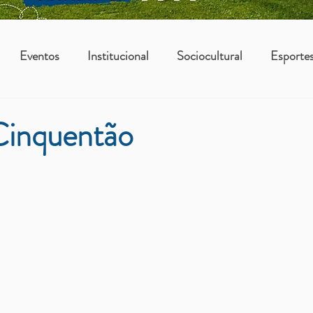
Eventos
Institucional
Sociocultural
Esporte
os
Vantagens Asbac
KIDS
Cinquentão