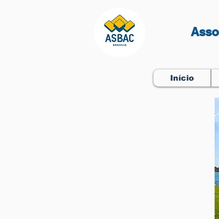
Asso
Início