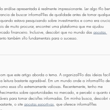
da análise apresentada é realmente impressionante. Ler algo t?o be
tancia de buscar informa??es de qualidade antes de tomar qualque
 quando estava pesquisando sobre investimentos e como era crucia
pois de muito procurar, encontrei uma plataforma que me ajudou 
rcado financeiro. Inclusive, descobri que no mundo das 
apostas 
ento também s?o fundamentais para o sucesso.
om que este artigo aborda o tema. A organiza??o das ideias facil
a leitura bastante agradável. Em um mundo onde a informa??o de
s como essa s?o extremamente valiosas. Recentemente, tenho me 
hecimentos sobre oportunidades no mercado, e percebi o quanto 
fiáveis para tomar decis?es informadas. Em minha busca, descobri
stante, o site 
apostas esportivas
, que oferece informa??es 