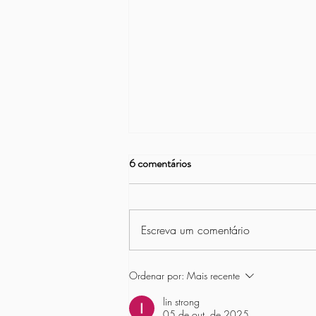
6 comentários
Escreva um comentário
Projeto Vamos Remar na Asbac
Ordenar por:
Mais recente
lin strong
05 de out. de 2025