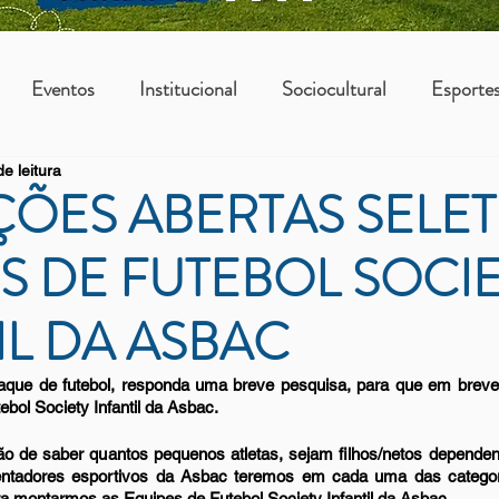
Eventos
Institucional
Sociocultural
Esporte
e leitura
os
Vantagens Asbac
KIDS
ÇÕES ABERTAS SELET
S DE FUTEBOL SOCI
IL DA ASBAC
que de futebol, responda uma breve pesquisa, para que em breve
ebol Society Infantil da Asbac.
o de saber quantos pequenos atletas, sejam filhos/netos dependen
uentadores esportivos da Asbac teremos em cada uma das categor
ara montarmos as Equipes de Futebol Society Infantil da Asbac.