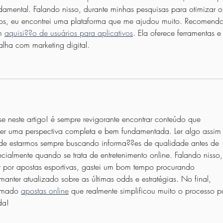
amental. Falando nisso, durante minhas pesquisas para otimizar o
os, eu encontrei uma plataforma que me ajudou muito. Recomendo
m 
aquisi??o de usuários para aplicativos
. Ela oferece ferramentas e
alha com marketing digital.
e neste artigo! é sempre revigorante encontrar conteúdo que 
ecer uma perspectiva completa e bem fundamentada. Ler algo assim
 de estarmos sempre buscando informa??es de qualidade antes de 
cialmente quando se trata de entretenimento online. Falando nisso,
 por apostas esportivas, gastei um bom tempo procurando 
anter atualizado sobre as últimas odds e estratégias. No final, 
amado 
apostas online
 que realmente simplificou muito o processo p
da!