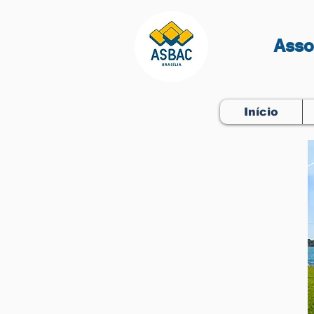
Asso
Início