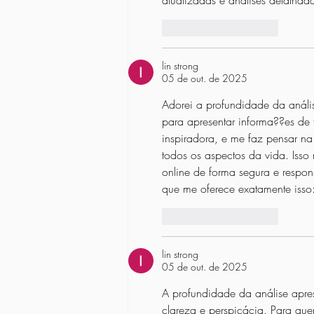
atualizadas e análises detalhad
Curtir
Responder
lin strong
05 de out. de 2025
Adorei a profundidade da anális
para apresentar informa??es de
inspiradora, e me faz pensar na
todos os aspectos da vida. Isso
online de forma segura e respon
que me oferece exatamente isso:
Curtir
Responder
lin strong
05 de out. de 2025
A profundidade da análise apres
clareza e perspicácia. Para qu