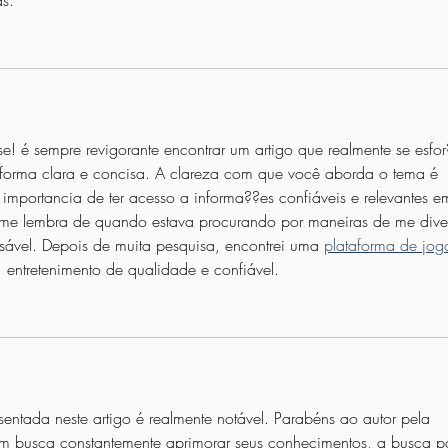
as.
e! é sempre revigorante encontrar um artigo que realmente se esfor
 forma clara e concisa. A clareza com que você aborda o tema é 
 importancia de ter acesso a informa??es confiáveis e relevantes e
 me lembra de quando estava procurando por maneiras de me divert
sável. Depois de muita pesquisa, encontrei uma 
plataforma de jog
 entretenimento de qualidade e confiável.
entada neste artigo é realmente notável. Parabéns ao autor pela 
em busca constantemente aprimorar seus conhecimentos, a busca p