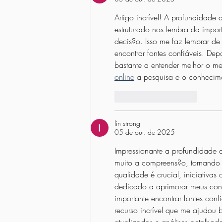
Artigo incrível! A profundidade 
estruturado nos lembra da impor
decis?o. Isso me faz lembrar de
encontrar fontes confiáveis. De
bastante a entender melhor o me
online
 a pesquisa e o conhecim
Curtir
Responder
lin strong
05 de out. de 2025
Impressionante a profundidade c
muito a compreens?o, tornando 
qualidade é crucial, iniciativa
dedicado a aprimorar meus con
importante encontrar fontes con
recurso incrível que me ajudou ba