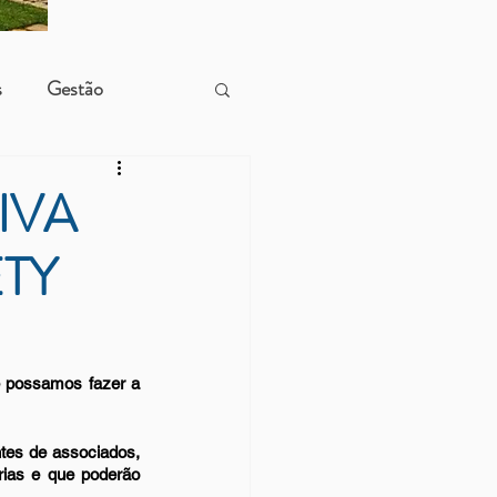
s
Gestão
IVA
ETY
 possamos fazer a 
tes de associados, 
ias e que poderão 