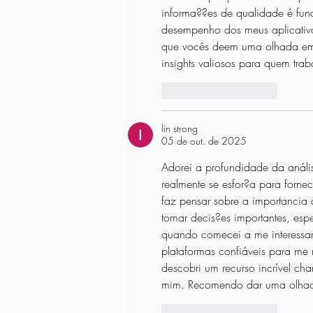
informa??es de qualidade é fund
desempenho dos meus aplicativ
que vocês deem uma olhada e
insights valiosos para quem trab
Curtir
Responder
lin strong
05 de out. de 2025
Adorei a profundidade da anális
realmente se esfor?a para forn
faz pensar sobre a importancia
tomar decis?es importantes, espe
quando comecei a me interessar
plataformas confiáveis para me m
descobri um recurso incrível ch
mim. Recomendo dar uma olha
Curtir
Responder