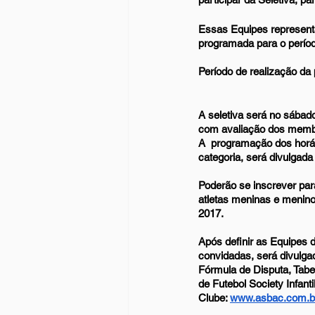
Essas Equipes representa
programada para o períod
Período de realização da
A seletiva será no sábad
com avaliação dos membr
A  programação dos horár
categoria, será divulgada
Poderão se inscrever para
atletas meninas e menino
2017.
Após definir as Equipes 
convidadas, será divulga
Fórmula de Disputa, Tabel
de Futebol Society Infanti
Clube: 
www.asbac.com.b