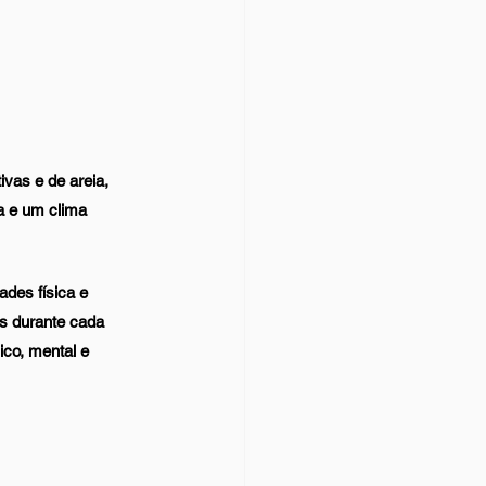
vas e de areia, 
a e um clima 
des física e 
s durante cada 
co, mental e 