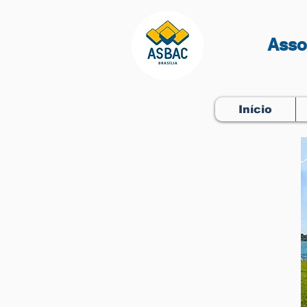
Asso
Início