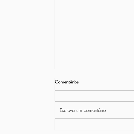
Comentários
Escreva um comentário
Projeto Vamos Remar na Asbac