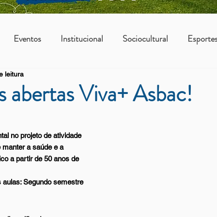
Eventos
Institucional
Sociocultural
Esporte
 leitura
os
Vantagens Asbac
KIDS
s abertas Viva+ Asbac!
l no projeto de atividade 
e manter a saúde e a 
ico a partir de 50 anos de 
s aulas: Segundo semestre 