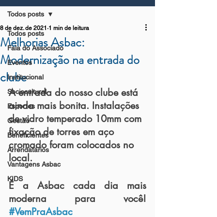
Todos posts
8 de dez. de 2021
1 min de leitura
Todos posts
Melhorias Asbac:
Fala do Associado
Modernização na entrada do
Eventos
clube
Institucional
A entrada do nosso clube está 
Sociocultural
ainda mais bonita. Instalações 
Esportes
de vidro temperado 10mm com 
Gestão
fixação de torres em aço 
Beneficientes
cromado foram colocados no 
Arrendatários
local.
Vantagens Asbac
KIDS
É a Asbac cada dia mais 
moderna para você! 
#VemPraAsbac