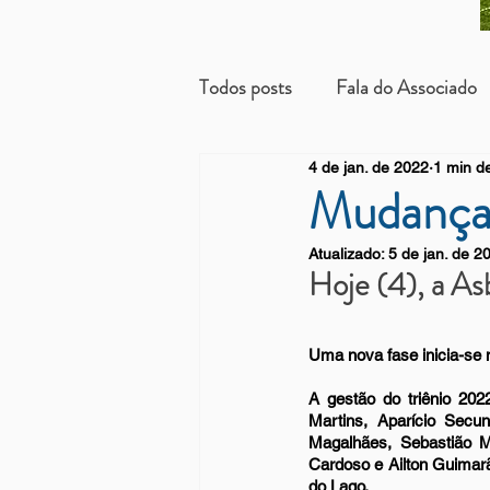
Todos posts
Fala do Associado
4 de jan. de 2022
1 min de
Beneficientes
Arrendatári
Mudança 
Atualizado:
5 de jan. de 2
Hoje (4), a As
Uma nova fase inicia-se 
A gestão do triênio 20
Martins, Aparício Secu
Magalhães, Sebastião Ma
Cardoso e Ailton Guimarã
do Lago. 