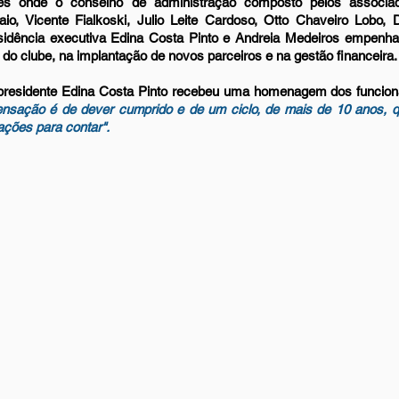
es onde o conselho de administração composto pelos associad
o, Vicente Fialkoski, Julio Leite Cardoso, Otto Chaveiro Lobo, D
sidência executiva Edina Costa Pinto e Andreia Medeiros empenha
 do clube, na implantação de novos parceiros e na gestão financeira.
presidente Edina Costa Pinto recebeu uma homenagem dos funcion
ensação é de dever cumprido e de um ciclo, de mais de 10 anos, q
ações para contar".