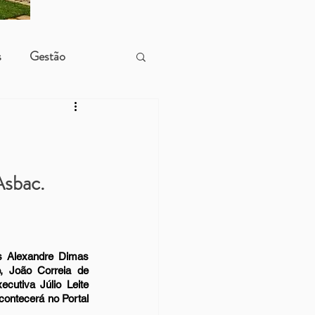
s
Gestão
sbac. 
s Alexandre Dimas 
, João Correia de 
utiva Júlio Leite 
ontecerá no Portal 