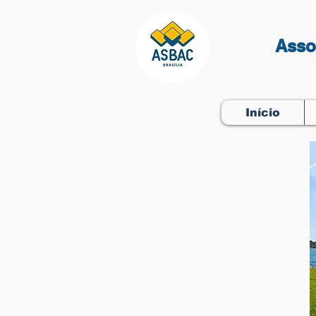
Asso
Início