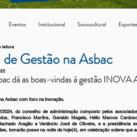
Eventos
Institucional
Sociocultural
Esporte
 leitura
os
Vantagens Asbac
KIDS
de Gestão na Asbac
022
bac dá as boas-vindas à gestão INOVA A
na Asbac com foco na inovação. 
22/2024, do conselho de administração composto pelos associado
ndus, Francisco Martins, Geraldo Magela, Hélio Marcos Cardoso
chado Aragão e Venâncio José de Oliveira, e a presidência exec
es, tomarão posse na noite de hoje(4), em celebração solene que ac