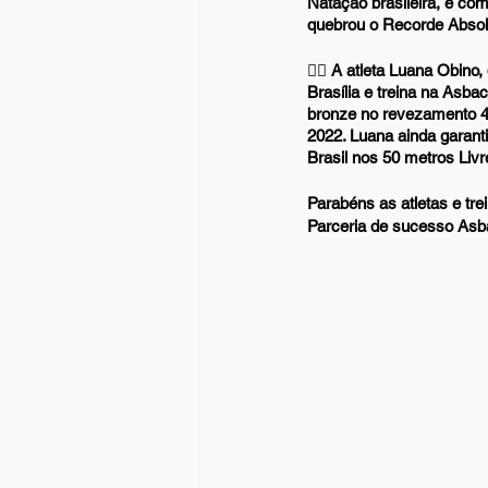
Natação brasileira, e com
quebrou o Recorde Absol
🏊‍♂️ A atleta Luana Obin
Brasília e treina na Asba
bronze no revezamento 4x
2022. Luana ainda garant
Brasil nos 50 metros Livr
Parabéns as atletas e tre
Parceria de sucesso Asb