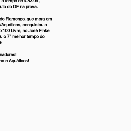
 o tempo de 4.53.09 , 
uto do DF na prova.
o, do Flamengo, que mora em 
c/Aquáticos, conquistou o 
100 Livre, no José Finkel 
iu o 7° melhor tempo do 
e
inadores!
ac e Aquáticos!