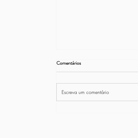
Comentários
Escreva um comentário
Projeto Vamos Remar na Asbac
CNPJ 02.314.982/0001-11