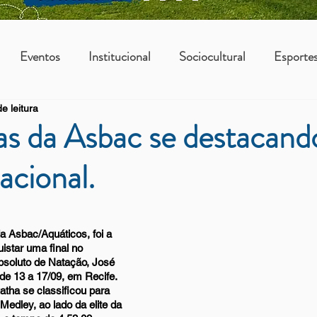
Eventos
Institucional
Sociocultural
Esporte
e leitura
os
Vantagens Asbac
KIDS
s da Asbac se destacand
acional.
a Asbac/Aquáticos, foi a 
istar uma final no 
soluto de Natação, José 
de 13 a 17/09, em Recife.
ha se classificou para 
Medley, ao lado da elite da 