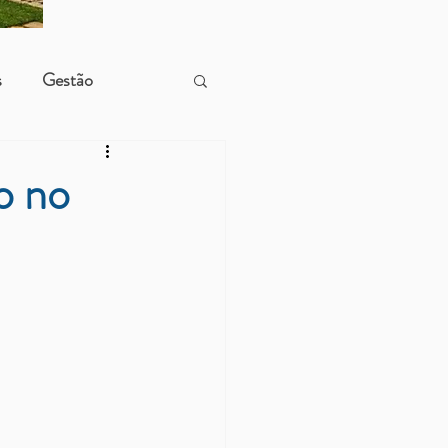
s
Gestão
o no