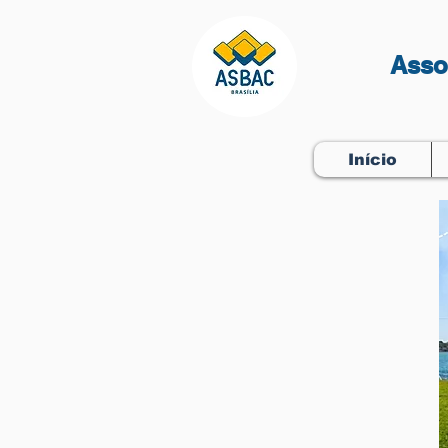
Asso
Início