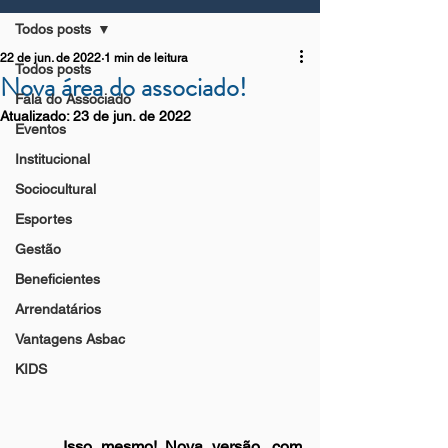
Todos posts
22 de jun. de 2022
1 min de leitura
Todos posts
Nova área do associado!
Fala do Associado
Atualizado:
23 de jun. de 2022
Eventos
Institucional
Sociocultural
Esportes
Gestão
Beneficientes
Arrendatários
Vantagens Asbac
KIDS
	Isso mesmo! Nova versão, com 