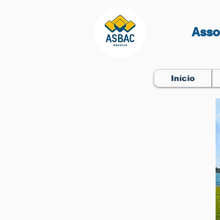
Asso
Início