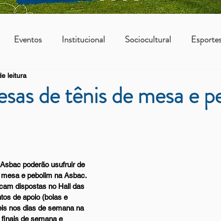
Eventos
Institucional
Sociocultural
Esporte
e leitura
os
Vantagens Asbac
KIDS
sas de tênis de mesa e p
Asbac poderão usufruir de 
 mesa e pebolim na Asbac. 
ficam dispostas no Hall das 
tos de apoio (bolas e 
eis nos dias de semana na 
finais de semana e 