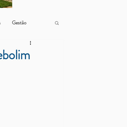
s
Gestão
ebolim