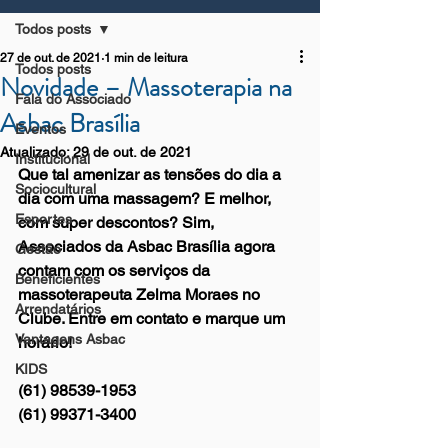
Todos posts
27 de out. de 2021
1 min de leitura
Todos posts
Novidade – Massoterapia na
Fala do Associado
Asbac Brasília
Eventos
Atualizado:
29 de out. de 2021
Institucional
Que tal amenizar as tensões do dia a 
Sociocultural
dia com uma massagem? E melhor, 
Esportes
com super descontos? Sim, 
Associados da Asbac Brasília agora 
Gestão
contam com os serviços da 
Beneficientes
massoterapeuta Zelma Moraes no 
Arrendatários
Clube. Entre em contato e marque um 
Vantagens Asbac
horário!
KIDS
(61) 98539-1953
(61) 99371-3400