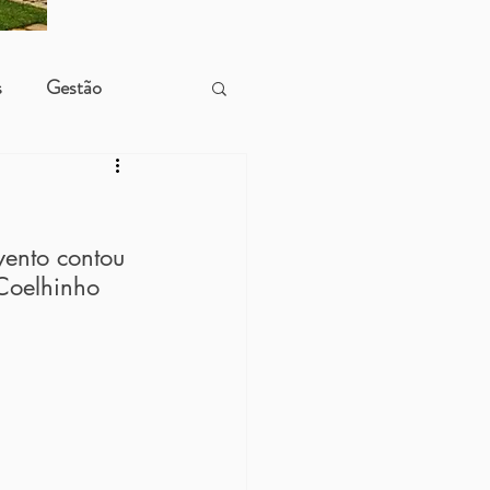
s
Gestão
ento contou 
 Coelhinho 