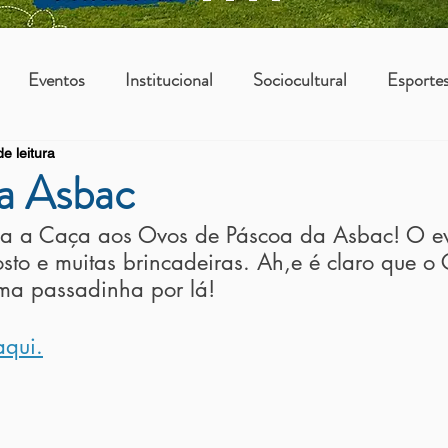
Eventos
Institucional
Sociocultural
Esporte
e leitura
os
Vantagens Asbac
KIDS
a Asbac
da a Caça aos Ovos de Páscoa da Asbac! O ev
sto e muitas brincadeiras. Ah,e é claro que o
ma passadinha por lá! 
aqui.