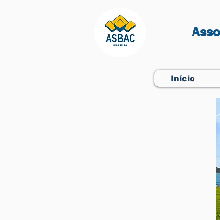
Asso
Início