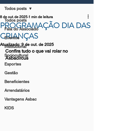
Todos posts
8 de out. de 2025
1 min de leitura
Todos posts
PROGRAMAÇÃO DIA DAS
Fala do Associado
CRIANÇAS
Eventos
Atualizado:
9 de out. de 2025
Institucional
Confira tudo o que vai rolar no 
Sociocultural
Asbacircus
Esportes
Gestão
Beneficientes
Arrendatários
Vantagens Asbac
KIDS