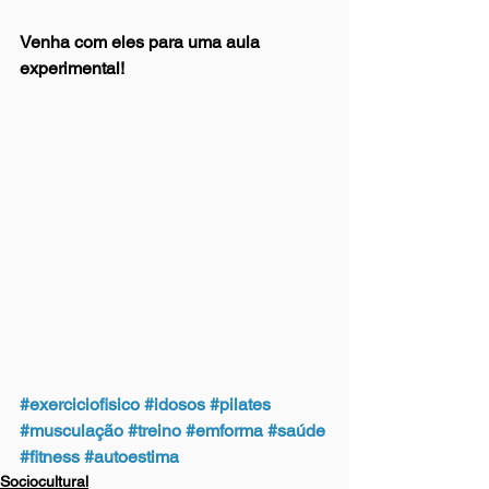
Venha com eles para uma aula 
experimental! 
#exerciciofisico
#idosos
#pilates
#musculação
#treino
#emforma
#saúde
#fitness
#autoestima
Sociocultural