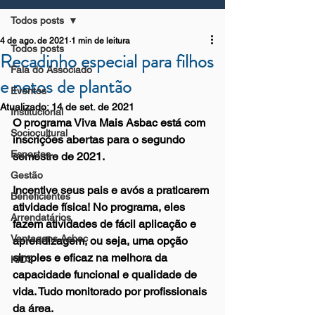
Todos posts
4 de ago. de 2021
1 min de leitura
Todos posts
Recadinho especial para filhos
Fala do Associado
e netos de plantão
Eventos
Atualizado:
14 de set. de 2021
Institucional
O programa Viva Mais Asbac está com 
Sociocultural
inscrições abertas para o segundo 
Esportes
semestre de 2021.
Gestão
Incentive seus pais e avós a praticarem 
Beneficientes
atividade física! No programa, eles 
Arrendatários
fazem atividades de fácil aplicação e 
Vantagens Asbac
aprendizagem, ou seja, uma opção 
simples e eficaz na melhora da 
KIDS
capacidade funcional e qualidade de 
vida. Tudo monitorado por profissionais 
da área. 