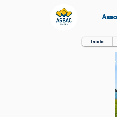
Asso
Início