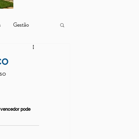
s
Gestão
co
so 
 vencedor pode 