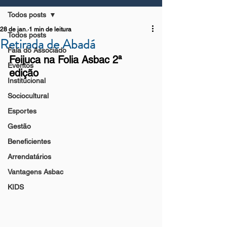
Todos posts
28 de jan.
1 min de leitura
Todos posts
Retirada de Abadá
Fala do Associado
Feijuca na Folia Asbac 2ª 
Eventos
edição
Institucional
Sociocultural
Esportes
Gestão
Beneficientes
Arrendatários
Vantagens Asbac
KIDS