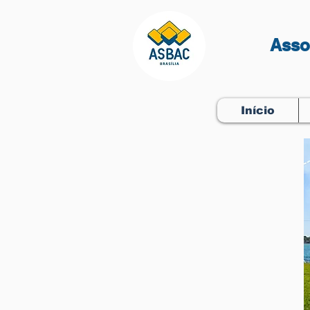
Asso
Início