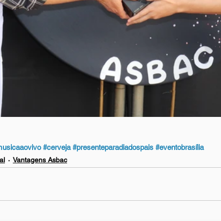
usicaaovivo
#cerveja
#presenteparadiadospais
#eventobrasília
al
Vantagens Asbac