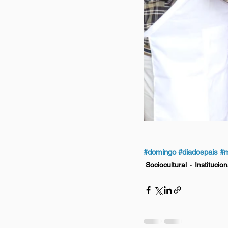
#domingo
#diadospais
#m
Sociocultural
Institucion