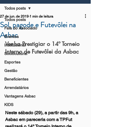
Todos posts
27 de jun. de 2019
1 min de leitura
Todos posts
Sol, pagode e Futevôlei na
Fala do Associado
Asbac
Eventos
Venha Prestigiar o 14º Torneio 
Institucional
Interno de Futevôlei da Asbac
Sociocultural
Esportes
Gestão
Beneficientes
Arrendatários
Vantagens Asbac
KIDS
Neste sábado (29), a partir das 9h, a 
Asbac em pareceria com a TPFut 
realizará o 14º Torneio Interno de 