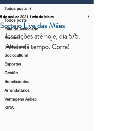
Todos posts
5 de mai. de 2021
1 min de leitura
Todos posts
Sorteio Live das Mães
Fala do Associado
Inscrições até hoje, dia 5/5. 
Eventos
Ainda dá tempo. Corra!
Institucional
Sociocultural
Esportes
Gestão
Beneficientes
Arrendatários
Vantagens Asbac
KIDS