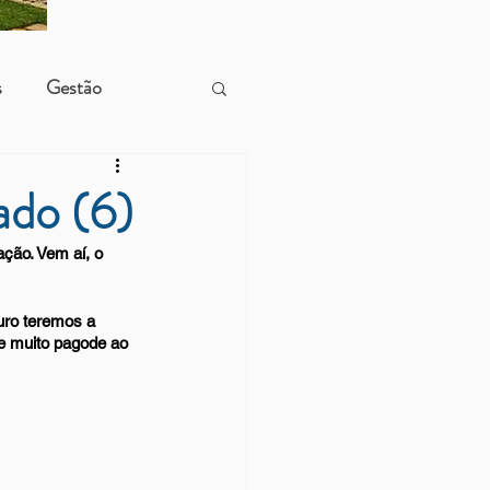
s
Gestão
ado (6)
ão. Vem aí, o 
ro teremos a 
 e muito pagode ao 