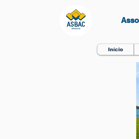
Asso
Início