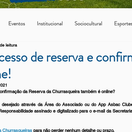
Eventos
Institucional
Sociocultural
Esporte
de leitura
os
Vantagens Asbac
KIDS
cesso de reserva e confi
ne!
2021
confirmação da Reserva da Churrasqueira também é online? 
 desejado através da Área do Associado ou do App Asbac Clube
sponsabilidade assinado e digitalizado para o e-mail da Secretaria
 Churrasqueiras
 para não perder nenhum detalhe ou prazo.