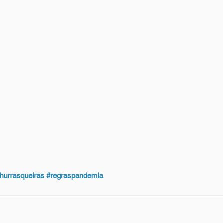
hurrasqueiras
#regraspandemia