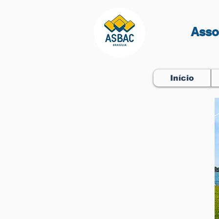
Asso
Início